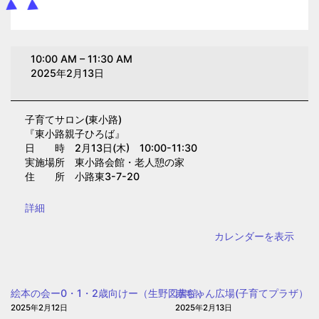
子
10:00 AM
–
11:30 AM
育
2025年2月13日
て
サ
子育てサロン(東小路)
ロ
『東小路親子ひろば』
ン
日 時 2月13日(木) 10:00-11:30
(東
実施場所 東小路会館・老人憩の家
住 所 小路東3-7-20
小
路)
{title}
詳細
カレンダーを表示
絵本の会ー0・1・2歳向けー（生野図書館）
赤ちゃん広場(子育てプラザ）
2025年2月12日
2025年2月13日