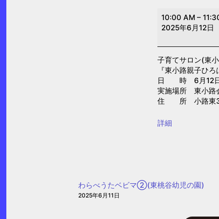
子
10:00 AM
–
11:3
育
2025年6月12日
て
サ
子育てサロン(東小
ロ
『東小路親子ひろ
ン
日 時 6月12日(木
(東
実施場所 東小路
住 所 小路東3-
小
路)
{title}
詳細
わらべうたベビマ②(東桃谷幼児の園)
2025年6月11日