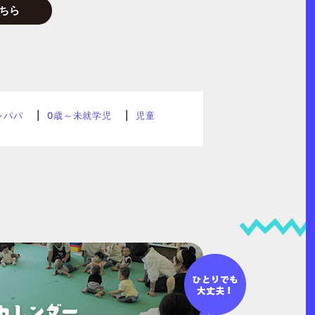
ちら
レパパ
0歳～未就学児
児童