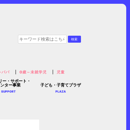
レパパ
0歳～未就学児
児童
リー・サポート・
センター事業
子ども・子育てプラザ
SUPPORT
PLAZA