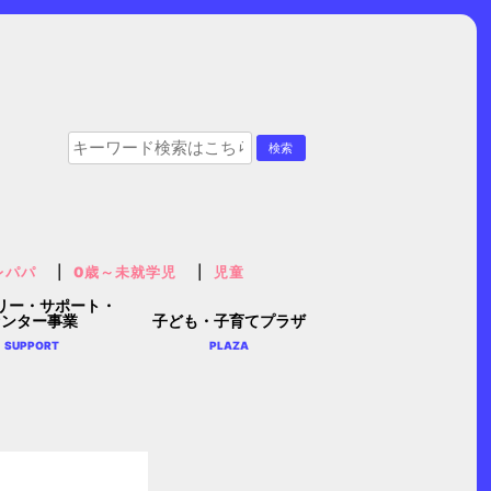
レパパ
0歳～未就学児
児童
リー・サポート・
センター事業
子ども・子育てプラザ
SUPPORT
PLAZA