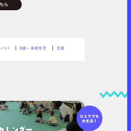
ちら
レパパ
0歳～未就学児
児童