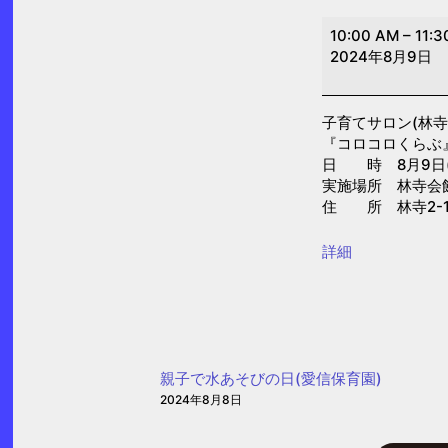
子
10:00 AM
–
11:3
育
2024年8月9日
て
サ
子育てサロン(林寺
ロ
『コロコロくらぶ
ン
日 時 8月9日(金)
(林
実施場所 林寺会
住 所 林寺2-1
寺)
{title}
詳細
親子で水あそびの日(愛信保育園)
2024年8月8日