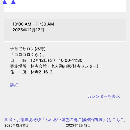
子
10:00 AM
–
11:30 AM
育
2025年12月12日
て
サ
子育てサロン(林寺)
ロ
『コロコロくらぶ』
ン
日 時 12月12日(金) 10:00-11:30
(林
実施場所 林寺会館・老人憩の家(林寺センター)
住 所 林寺2-16-3
寺)
{title}
詳細
カレンダーを表示
園庭・お部屋あそび「ふれあい遊びの日」(愛信保育園)
もこもこ講座「ヨガ」(もこもこ)
2025年12月11日
2025年12月12日