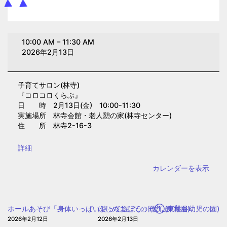
子
10:00 AM
–
11:30 AM
育
2026年2月13日
て
サ
子育てサロン(林寺)
ロ
『コロコロくらぶ』
ン
日 時 2月13日(金) 10:00-11:30
(林
実施場所 林寺会館・老人憩の家(林寺センター)
住 所 林寺2-16-3
寺)
{title}
詳細
カレンダーを表示
ホールあそび「身体いっぱい使って遊ぼう」(愛信保育園)
はじめましての日①(東桃谷幼児の園)
2026年2月12日
2026年2月13日