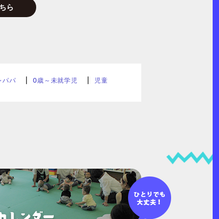
ちら
レパパ
0歳～未就学児
児童