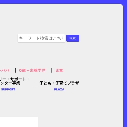
レパパ
0歳～未就学児
児童
リー・サポート・
センター事業
子ども・子育てプラザ
SUPPORT
PLAZA