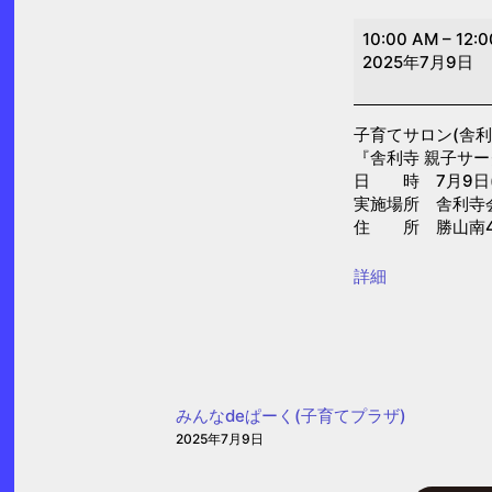
子
10:00 AM
–
12:
育
2025年7月9日
て
サ
子育てサロン(舎利
ロ
『舎利寺 親子サ
ン
日 時 7月9日(水)
(舎
実施場所 舎利寺
住 所 勝山南4-
利
寺)
{title}
詳細
みんなdeぱーく(子育てプラザ)
2025年7月9日