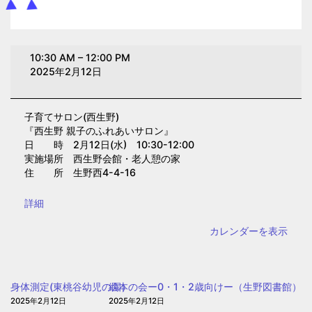
子
10:30 AM
–
12:00 PM
育
2025年2月12日
て
サ
子育てサロン(西生野)
ロ
『西生野 親子のふれあいサロン』
ン
日 時 2月12日(水) 10:30-12:00
(西
実施場所 西生野会館・老人憩の家
住 所 生野西4-4-16
生
野)
{title}
詳細
カレンダーを表示
身体測定(東桃谷幼児の園）
絵本の会ー0・1・2歳向けー（生野図書館）
2025年2月12日
2025年2月12日