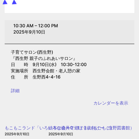
子
10:30 AM
–
12:00 PM
育
2025年9月10日
て
サ
子育てサロン(西生野)
ロ
『西生野 親子のふれあいサロン』
ン
日 時 9月10日(水) 10:30-12:00
(西
実施場所 西生野会館・老人憩の家
住 所 生野西4-4-16
生
野)
{title}
詳細
カレンダーを表示
もこもこランド「いろいろな遊具で遊ぼう」(もこもこ)
絵本の会ー0・1・2歳向けー（生野図書館）
2025年9月10日
2025年9月10日