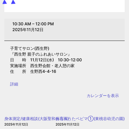
子
10:30 AM
–
12:00 PM
育
2025年11月12日
て
サ
子育てサロン(西生野)
ロ
『西生野 親子のふれあいサロン』
ン
日 時 11月12日(水) 10:30-12:00
(西
実施場所 西生野会館・老人憩の家
住 所 生野西4-4-16
生
野)
{title}
詳細
カレンダーを表示
身体測定/健康相談(大阪聖和保育園)
わらべうたベビマ①(東桃谷幼児の園)
2025年11月12日
2025年11月12日