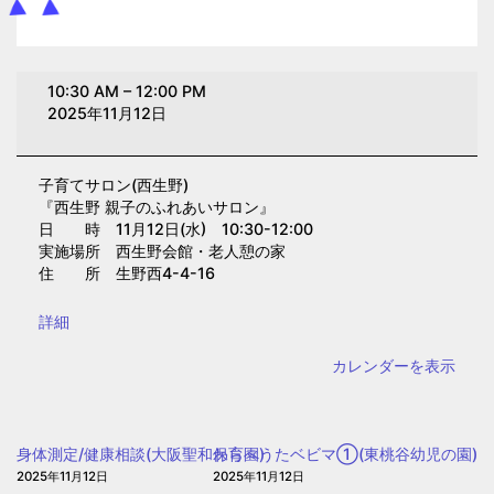
子
10:30 AM
–
12:00 PM
育
2025年11月12日
て
サ
子育てサロン(西生野)
ロ
『西生野 親子のふれあいサロン』
ン
日 時 11月12日(水) 10:30-12:00
(西
実施場所 西生野会館・老人憩の家
住 所 生野西4-4-16
生
野)
{title}
詳細
カレンダーを表示
身体測定/健康相談(大阪聖和保育園)
わらべうたベビマ①(東桃谷幼児の園)
2025年11月12日
2025年11月12日