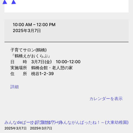
子
10:00 AM
–
12:00 PM
育
2025年3月7日
て
サ
子育てサロン(鶴橋)
ロ
『鶴橋えがおくらぶ』
ン
日 時 3月7日(金) 10:00-12:00
(鶴
実施場所 鶴橋会館・老人憩の家
住 所 桃谷1-2-39
橋)
{title}
詳細
カレンダーを表示
みんなdeぱーく(子育てプラザ)
ひよこ組修了～みんながんばったね！～(大東幼稚園)
2025年3月7日
2025年3月7日