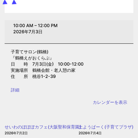
子
10:00 AM
–
12:00 PM
育
2026年7月3日
て
サ
子育てサロン(鶴橋)
ロ
『鶴橋えがおくらぶ』
ン
日 時 7月3日(金) 10:00-12:00
(鶴
実施場所 鶴橋会館・老人憩の家
住 所 桃谷1-2-39
橋)
{title}
詳細
カレンダーを表示
せいわのぽぽぽカフェ(大阪聖和保育園)
土ようぱーく(子育てプラザ)
2026年7月2日
2026年7月4日