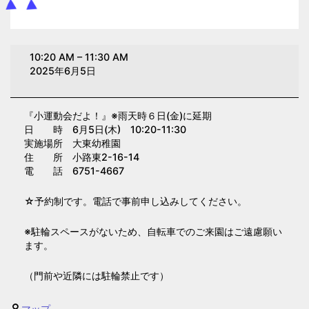
小
10:20 AM
–
11:30 AM
運
2025年6月5日
動
会
『小運動会だよ！』
※雨天時６日(金)に延期
だ
日 時 6月5日(木) 10:20-11:30
よ！
実施場所 大東幼稚園
(大
住 所 小路東2-16-14
電 話 6751-4667
東
幼
☆予約制です。電話で事前申し込みしてください。
稚
園)
※駐輪スペースがないため、自転車でのご来園はご遠慮願い
ます。
（門前や近隣には駐輪禁止です）
大
マップ