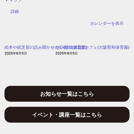
東
{title}
詳細
幼
稚
カレンダーを表示
園
絵本や紙芝居の読み聞かせの日(愛信保育園)
せいわのぽぽぽカフェ(大阪聖和保育園)
2025年6月5日
2025年6月5日
お知らせ一覧はこちら
イベント・講座一覧はこちら