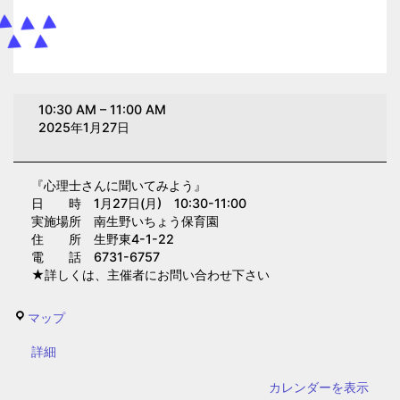
心
10:30 AM
–
11:00 AM
理
2025年1月27日
士
さ
『心理士さんに聞いてみよう』
ん
日 時 1月27日(月) 10:30-11:00
に
実施場所 南生野いちょう保育園
聞
住 所 生野東4-1-22
電 話 6731-6757
い
★詳しくは、主催者にお問い合わせ下さい
て
み
南
マップ
よ
生
う
{title}
詳細
野
(南
い
カレンダーを表示
生