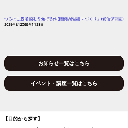
ち
野
ょ
い
う
つるのこ広場 楽しく遊ぼう！(鶴橋幼稚園)
親子作ろう☆「手作りおもちゃコマづくり」(愛信保育園)
ち
保
2025年1月27日
2025年1月28日
ょ
育
う
園
保
育
園)
お知らせ一覧はこちら
イベント・講座一覧はこちら
【目的から探す】