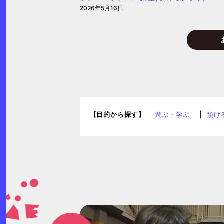
保
2026年5月16日
ょ
育
う
園
保
育
園)
【目的から探す】
遊ぶ・学ぶ
預け