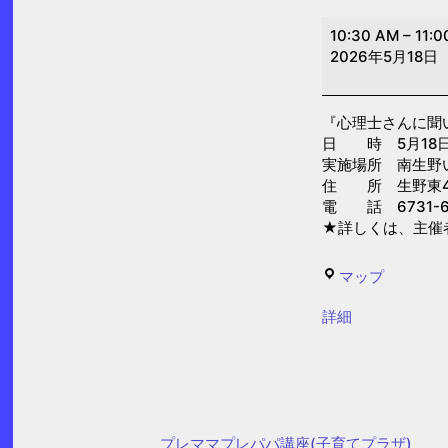
心
10:30 AM
–
11:0
理
2026年5月18日
士
さ
『心理士さんに聞
ん
日 時 5月18日(月
に
実施場所 南生野
聞
住 所 生野東4-
電 話 6731-6
い
★詳しくは、主催
て
み
南
マップ
よ
生
う
{title}
詳細
野
(南
い
生
ち
野
ょ
い
う
プレママプレパパ講座(子育てプラザ)
ち