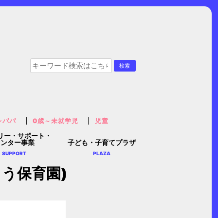
レパパ
0歳～未就学児
児童
リー・サポート・
センター事業
子ども・子育てプラザ
SUPPORT
PLAZA
う保育園)