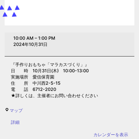
手
10:00 AM
–
1:00 PM
作
2024年10月31日
り
お
『手作りおもちゃ「マラカスづくり」』
も
日 時 10月31日(木) 10:00-13:00
ち
実施場所 愛信保育園
ゃ
住 所 中川西2-5-15
電 話 6712-2020
「マ
★詳しくは、主催者にお問い合わせください
ラ
カ
愛
マップ
ス
信
づ
{title}
詳細
保
く
育
カレンダーを表示
り」