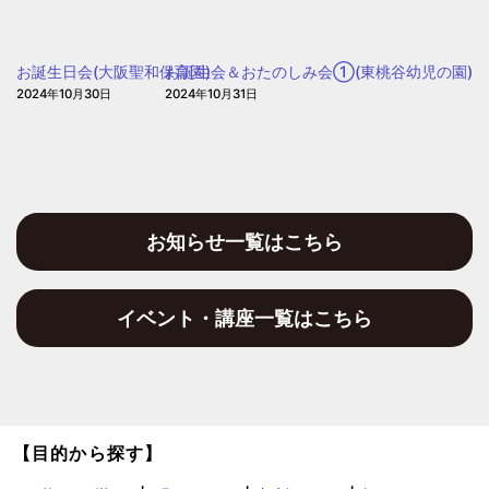
園
(愛
信
お誕生日会(大阪聖和保育園)
お誕生会＆おたのしみ会①(東桃谷幼児の園)
保
2024年10月30日
2024年10月31日
育
園)
お知らせ一覧はこちら
イベント・講座一覧はこちら
【目的から探す】