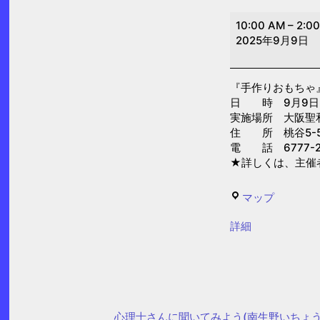
手
10:00 AM
–
2:0
作
2025年9月9日
り
お
『手作りおもちゃ
も
日 時 9月9日(火)
ち
実施場所 大阪聖
ゃ
住 所 桃谷5-5
電 話 6777-2
(大
★詳しくは、主催
阪
聖
せ
マップ
和
い
保
{title}
詳細
わ
育
の
園)
ぽ
ぽ
ぽ
心理士さんに聞いてみよう(南生野いちょう