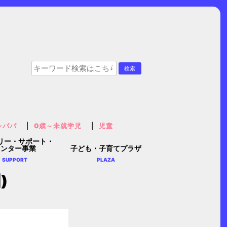
レパパ
0歳～未就学児
児童
リー・サポート・
センター事業
子ども・子育てプラザ
SUPPORT
PLAZA
)