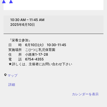
栄
10:30 AM
–
11:45 AM
養
2025年6月10日
士
参
『栄養士参加』
加
日 時 6月10日(火) 10:30-11:45
（こ
実施場所 こひつじ乳児保育園
ひ
住 所 小路東1-17-28
電 話 6754-4355
つ
★詳しくは、主催者にお問い合わせ下さい
じ
乳
こ
マップ
児
ひ
保
{title}
詳細
つ
育
じ
カレンダーを表示
園）
乳
児