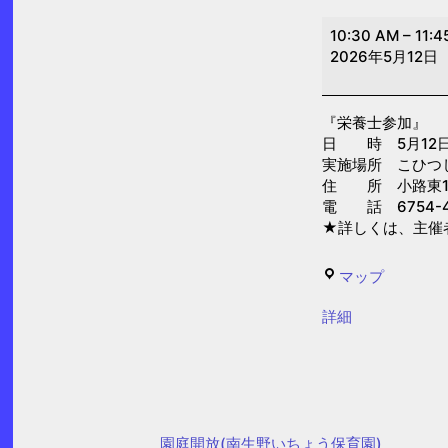
栄
10:30 AM
–
11:4
養
2026年5月12日
士
参
『栄養士参加』
加
日 時 5月12日(火
（こ
実施場所 こひつ
ひ
住 所 小路東1-1
電 話 6754-4
つ
★詳しくは、主催
じ
乳
こ
マップ
児
ひ
保
{title}
詳細
つ
育
じ
園）
乳
児
保
園庭開放(南生野いちょう保育園)