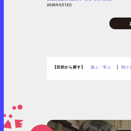
育
2026年5月12日
園
【目的から探す】
遊ぶ・学ぶ
預け