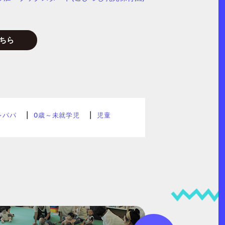
ちら
レパパ
0歳～未就学児
児童