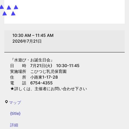
水
10:30 AM
–
11:45 AM
遊
2026年7月21日
び・
お
『水遊び・お誕生日会』
誕
日 時 7月21日(火) 10:30-11:45
生
実施場所 こひつじ乳児保育園
日
住 所 小路東1-17-28
電 話 6754-4355
会
★詳しくは、主催者にお問い合わせ下さい
(こ
ひ
こ
マップ
つ
ひ
じ
{title}
つ
乳
じ
{title}
詳細
児