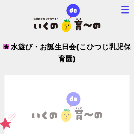
水遊び・お誕生日会(こひつじ乳児保
育園)