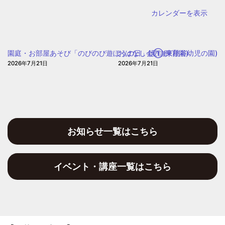
乳
保
カレンダーを表示
児
育
保
園)
育
園庭・お部屋あそび「のびのび遊ぼうの日」(愛信保育園)
おはなし会①(東桃谷幼児の園)
園
2026年7月21日
2026年7月21日
お知らせ一覧はこちら
イベント・講座一覧はこちら