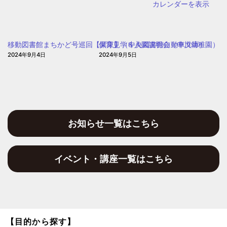
カレンダーを表示
（中
央
図
移動図書館まちかど号巡回【巽東】（中央図書館自動車文庫）
保育見学＆入園説明会（中川幼稚園）
書
2024年9月4日
2024年9月5日
館
自
動
車
文
お知らせ一覧はこちら
庫）
イベント・講座一覧はこちら
【目的から探す】