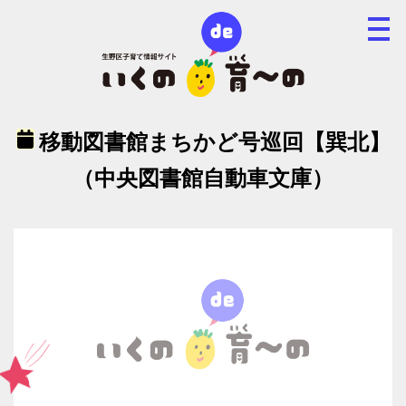
移動図書館まちかど号巡回【巽北】
（中央図書館自動車文庫）