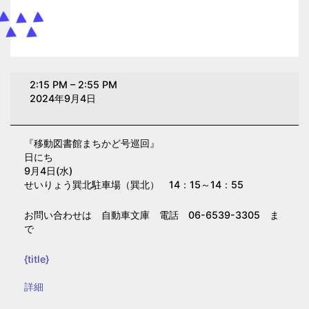
移
2:15 PM
–
2:55 PM
動
2024年9月4日
図
書
『移動図書館まちかど号巡回』
館
日にち
ま
9月4日(水)
ち
せいりょう巽北駐車場（巽北） 14：15～14：55
か
お問い合わせは 自動車文庫 電話 06-6539-3305 ま
ど
で
号
巡
{title}
回
{title}
詳細
【巽
北】