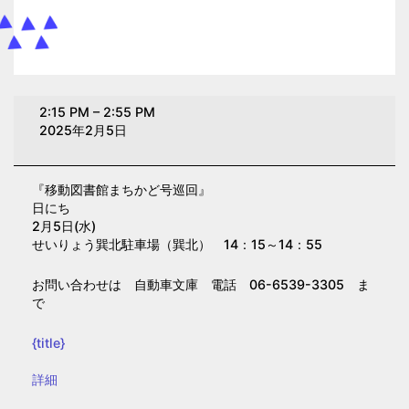
移
2:15 PM
–
2:55 PM
動
2025年2月5日
図
書
『移動図書館まちかど号巡回』
館
日にち
ま
2月5日(水)
ち
せいりょう巽北駐車場（巽北） 14：15～14：55
か
お問い合わせは 自動車文庫 電話 06-6539-3305 ま
ど
で
号
巡
{title}
回
{title}
詳細
【巽
北】