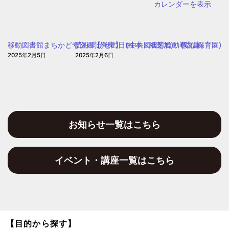
カレンダーを表示
（中
央
図
移動図書館まちかど号巡回【巽東】（中央図書館自動車文庫）
読み聞かせの日(絵本・紙芝居) (愛信保育園)
書
2025年2月5日
2025年2月6日
館
自
動
車
文
お知らせ一覧はこちら
庫）
イベント・講座一覧はこちら
【目的から探す】