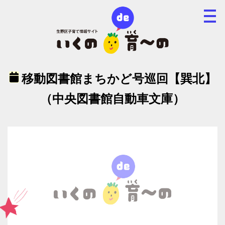
移動図書館まちかど号巡回【巽北】
（中央図書館自動車文庫）