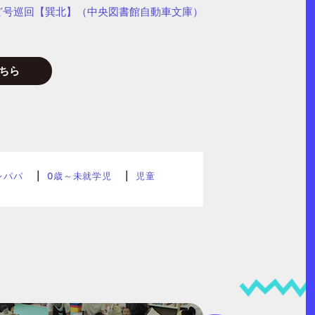
ど号巡回【巽北】（中央図書館自動車文庫）
ちら
レパパ
0歳～未就学児
児童