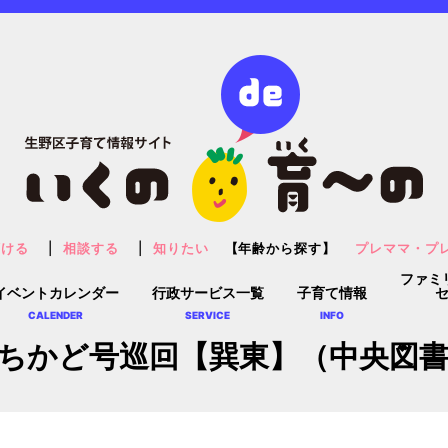
預ける
相談する
知りたい
【年齢から探す】
プレママ・プ
ファミ
イベントカレンダー
行政サービス一覧
子育て情報
CALENDER
SERVICE
INFO
ちかど号巡回【巽東】（中央図書