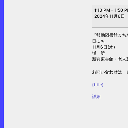
移
1:10 PM
–
1:50 
動
2024年11月6日
図
書
『移動図書館まち
館
日にち
ま
11月6日(水)
ち
場 所
新巽東会館・老人憩
か
ど
お問い合わせは 自
号
巡
{title}
回
{title}
詳細
【巽
東】
（中
央
図