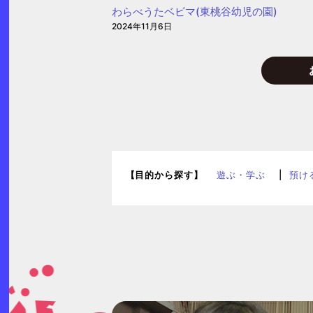
わらべうたベビマ(東桃谷幼児の園)
書
2024年11月6日
館
自
動
車
文
庫）
【目的から探す】
遊ぶ・学ぶ
預け