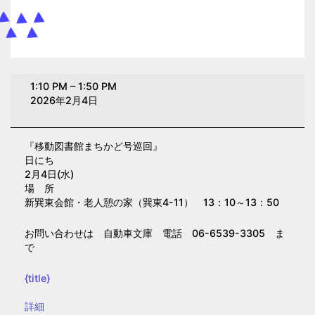
移
1:10 PM
–
1:50 PM
動
2026年2月4日
図
書
『移動図書館まちかど号巡回』
館
日にち
ま
2月4日(水)
ち
場 所
新巽東会館・老人憩の家（巽東4-11） 13：10～13：50
か
ど
お問い合わせは 自動車文庫 電話 06-6539-3305 ま
号
で
巡
回
{title}
【巽
{title}
詳細
東】