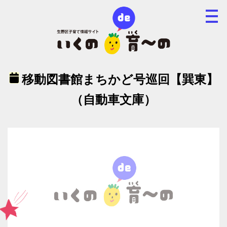
移動図書館まちかど号巡回【巽東】
（自動車文庫）