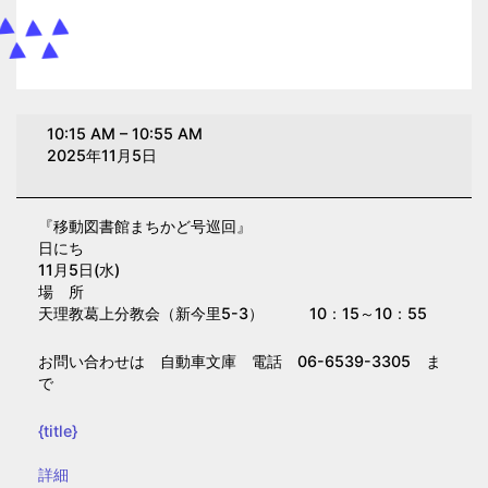
移
10:15 AM
–
10:55 AM
動
2025年11月5日
図
書
『移動図書館まちかど号巡回』
館
日にち
ま
11月5日(水)
ち
場 所
天理教葛上分教会（新今里5-3） 10：15～10：55
か
ど
お問い合わせは 自動車文庫 電話 06-6539-3305 ま
号
で
巡
回
{title}
【新
{title}
詳細
今