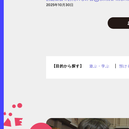
2025年10月30日
グ」
(愛
信
保
育
園)
【目的から探す】
遊ぶ・学ぶ
預け