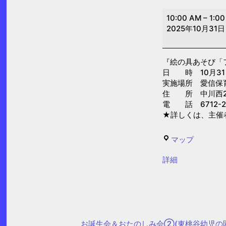
絵
10:00 AM
–
1:0
の
2025年10月31日
具
あ
『絵の具あそび「
そ
日 時 10月31日(
び
実施場所 愛信保
「フ
住 所 中川西2-
電 話 6712-2
ィ
★詳しくは、主催
ン
ガ
愛
マップ
ー
信
ペ
{title}
詳細
保
イ
育
ン
園
テ
ィ
お誕生会＆おたのしみ会②(東桃谷幼児の
ン