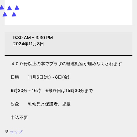
絵
9:30 AM
–
3:30 PM
本
2024年11月8日
で
あ
４００冊以上の本でプラザの軽運動室が埋め尽くされます
そ
ぼ
日時 11月6日(水)～8日(金)
う
(絵
9時30分～16時 ※最終日は15時30分まで
本
対象 乳幼児と保護者、児童
展)
【子
申込不要
育
て
生
マップ
プ