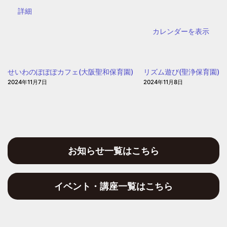
野
ラ
{title}
詳細
区
ザ】
子
カレンダーを表示
ど
も・
子
せいわのぽぽぽカフェ(大阪聖和保育園)
リズム遊び(聖浄保育園)
育
2024年11月7日
2024年11月8日
て
プ
ラ
ザ
お知らせ一覧はこちら
イベント・講座一覧はこちら