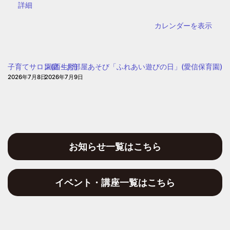
書
{title}
詳細
図
館
書
カレンダーを表示
館）
子育てサロン(西生野)
園庭・お部屋あそび「ふれあい遊びの日」(愛信保育園)
2026年7月8日
2026年7月9日
お知らせ一覧はこちら
イベント・講座一覧はこちら