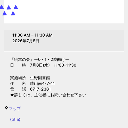
絵
11:00 AM
–
11:30 AM
本
2026年7月8日
の
会
『絵本の会』ー0・1・2歳向けー
ー
日 時 7月8日(水) 11:00-11:30
0・
1・
実施場所 生野図書館
2
住 所 勝山南4-7-11
電 話 6717-2381
歳
★詳しくは、主催者にお問い合わせ下さい
向
け
生
マップ
ー
野
（生
{title}
図
野