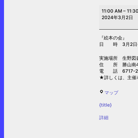
絵
11:00 AM
–
11:3
本
2024年3月2日
の
会
『絵本の会』
（生
日 時 3月2日(土)
野
図
実施場所 生野図
住 所 勝山南4-
書
電 話 6717-2
館）
★詳しくは、主催
生
マップ
野
{title}
図
書
{title}
詳細
館