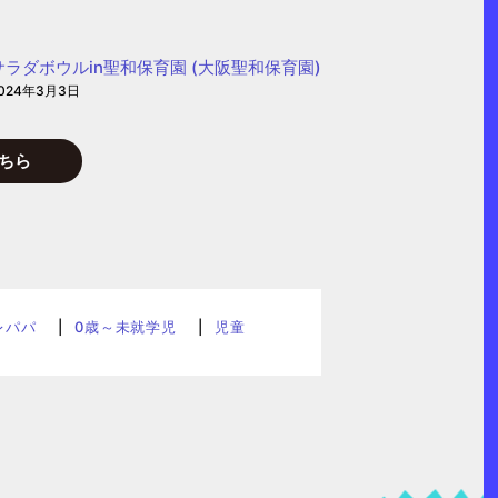
サラダボウルin聖和保育園 (大阪聖和保育園)
024年3月3日
ちら
レパパ
0歳～未就学児
児童