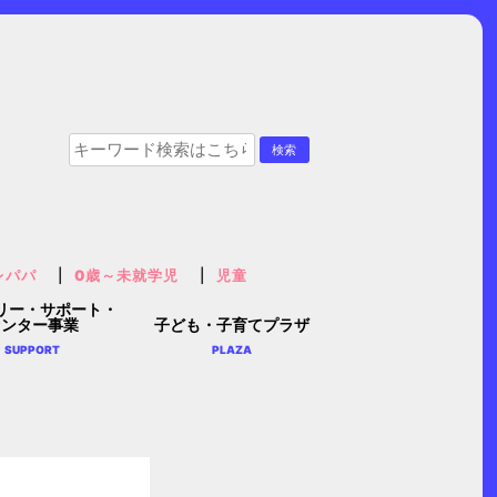
レパパ
0歳～未就学児
児童
リー・サポート・
センター事業
子ども・子育てプラザ
SUPPORT
PLAZA