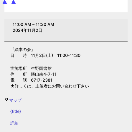
絵
11:00 AM
–
11:30 AM
本
2024年11月2日
の
会
『絵本の会』
（生
日 時 11月2日(土) 11:00-11:30
野
図
実施場所 生野図書館
書
住 所 勝山南4-7-11
電 話 6717-2381
館）
★詳しくは、主催者にお問い合わせ下さい
生
マップ
野
{title}
図
書
{title}
詳細
館