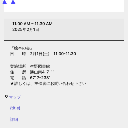
絵
11:00 AM
–
11:30 AM
本
2025年2月1日
の
会
『絵本の会』
（生
日 時 2月1日(土) 11:00-11:30
野
図
実施場所 生野図書館
書
住 所 勝山南4-7-11
電 話 6717-2381
館）
★詳しくは、主催者にお問い合わせ下さい
生
マップ
野
{title}
図
書
{title}
詳細
館