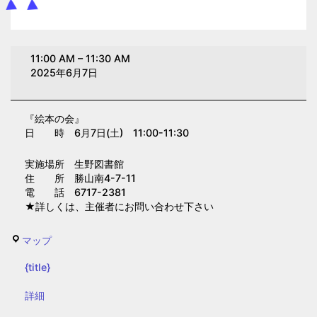
絵
11:00 AM
–
11:30 AM
本
2025年6月7日
の
会
『絵本の会』
（生
日 時 6月7日(土) 11:00-11:30
野
図
実施場所 生野図書館
書
住 所 勝山南4-7-11
電 話 6717-2381
館）
★詳しくは、主催者にお問い合わせ下さい
生
マップ
野
{title}
図
書
{title}
詳細
館