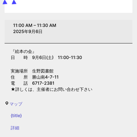
絵
11:00 AM
–
11:30 AM
本
2025年9月6日
の
会
『絵本の会』
（生
日 時 9月6日(土) 11:00-11:30
野
図
実施場所 生野図書館
書
住 所 勝山南4-7-11
電 話 6717-2381
館）
★詳しくは、主催者にお問い合わせ下さい
生
マップ
野
{title}
図
書
{title}
詳細
館