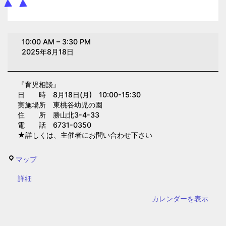
育
10:00 AM
–
3:30 PM
児
2025年8月18日
相
談
『育児相談』
(東
日 時 8月18日(月) 10:00-15:30
桃
実施場所 東桃谷幼児の園
谷
住 所 勝山北3-4-33
電 話 6731-0350
幼
★詳しくは、主催者にお問い合わせ下さい
児
の
東
マップ
園)
桃
{title}
詳細
谷
幼
カレンダーを表示
児
の