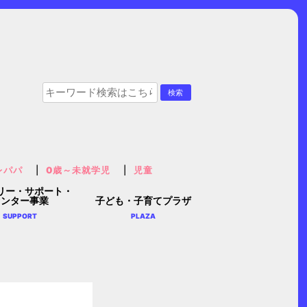
レパパ
0歳～未就学児
児童
リー・サポート・
センター事業
子ども・子育てプラザ
SUPPORT
PLAZA