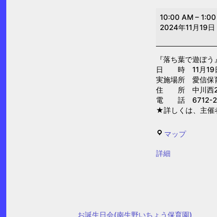
落
10:00 AM
–
1:0
ち
2024年11月19日
葉
で
『落ち葉で遊ぼう
遊
日 時 11月19日(
ぼ
実施場所 愛信保
う
住 所 中川西2-
電 話 6712-2
(愛
★詳しくは、主催
信
保
愛
マップ
育
信
園)
{title}
詳細
保
育
園
お誕生日会(南生野いちょう保育園)