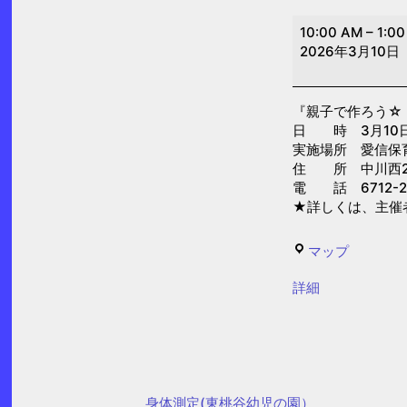
親
10:00 AM
–
1:0
子
2026年3月10日
で
作
『親子で作ろう☆
ろ
日 時 3月10日(火
う
実施場所 愛信保
☆「手
住 所 中川西2-
電 話 6712-2
作
★詳しくは、主催
り
お
愛
マップ
も
信
ち
{title}
詳細
保
ゃ」
育
(愛
園
信
保
身体測定(東桃谷幼児の園）
育