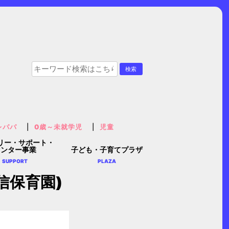
レパパ
0歳～未就学児
児童
リー・サポート・
センター事業
子ども・子育てプラザ
SUPPORT
PLAZA
信保育園)