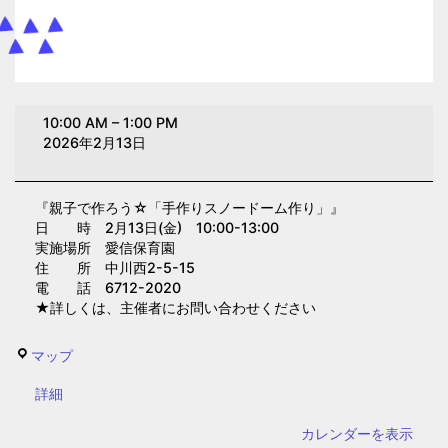
親
10:00 AM
–
1:00 PM
子
2026年2月13日
で
作
『親子で作ろう☆「手作りスノードーム作り」』
ろ
日 時 2月13日(金) 10:00-13:00
う
実施場所 愛信保育園
☆「手
住 所 中川西2-5-15
電 話 6712-2020
作
★詳しくは、主催者にお問い合わせください
り
ス
愛
マップ
ノ
信
ー
{title}
詳細
保
ド
育
カレンダーを表示
ー