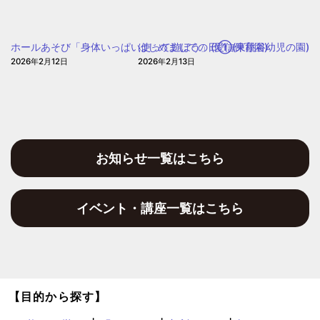
園
ム
作
ホールあそび「身体いっぱい使って遊ぼう」(愛信保育園)
はじめましての日①(東桃谷幼児の園)
り」
2026年2月12日
2026年2月13日
(愛
信
保
育
園)
お知らせ一覧はこちら
イベント・講座一覧はこちら
【目的から探す】