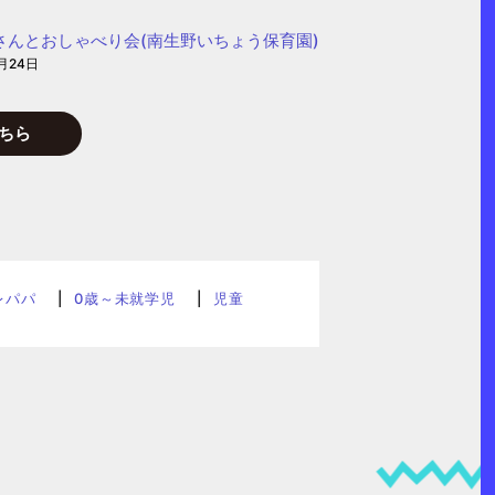
さんとおしゃべり会(南生野いちょう保育園)
月24日
ちら
レパパ
0歳～未就学児
児童