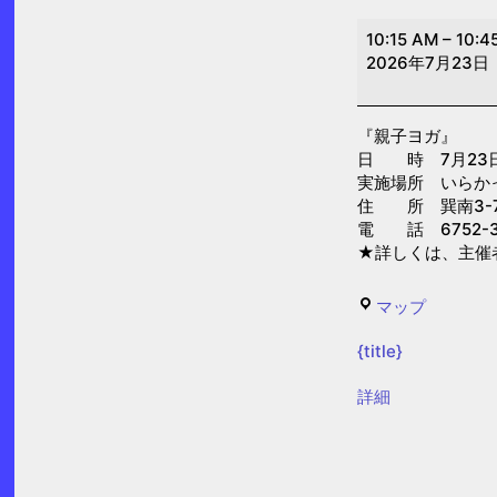
親
10:15 AM
–
10:4
子
2026年7月23日
ヨ
ガ
『親子ヨガ』
(い
日 時 7月23日(木
ら
実施場所 いらか
か
住 所 巽南3-7
電 話 6752-3
っ
★詳しくは、主催
こ)
い
マップ
ら
{title}
か
っ
{title}
詳細
こ