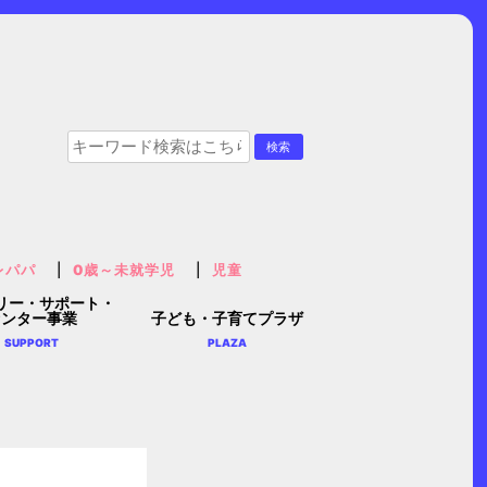
レパパ
0歳～未就学児
児童
リー・サポート・
センター事業
子ども・子育てプラザ
SUPPORT
PLAZA