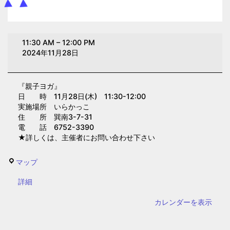
親
11:30 AM
–
12:00 PM
子
2024年11月28日
ヨ
ガ
『親子ヨガ』
(い
日 時 11月28日(木) 11:30-12:00
ら
実施場所 いらかっこ
か
住 所 巽南3-7-31
電 話 6752-3390
っ
★詳しくは、主催者にお問い合わせ下さい
こ)
い
マップ
ら
{title}
詳細
か
っ
カレンダーを表示
こ