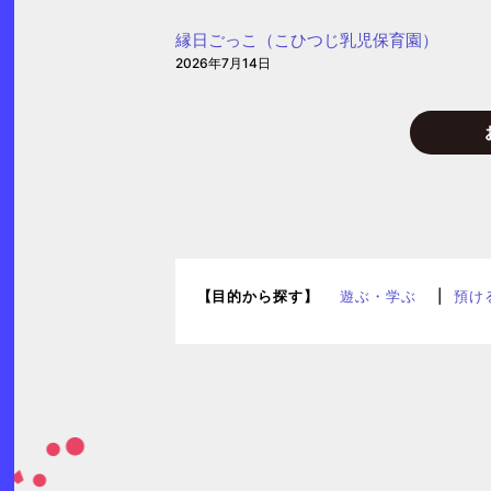
育
加)
園
縁日ごっこ（こひつじ乳児保育園）
(こ
2026年7月14日
ひ
つ
じ
乳
児
保
育
園)
【目的から探す】
遊ぶ・学ぶ
預け