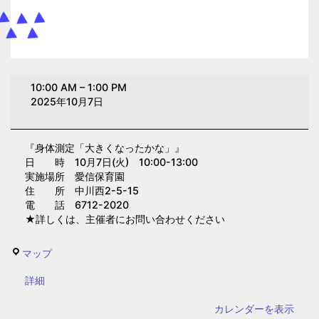
身
10:00 AM
–
1:00 PM
体
2025年10月7日
測
定
『身体測定「大きくなったかな」』
「大
日 時 10月7日(火) 10:00-13:00
き
実施場所 愛信保育園
く
住 所 中川西2-5-15
電 話 6712-2020
な
★詳しくは、主催者にお問い合わせください
っ
た
愛
マップ
か
信
な」
{title}
詳細
保
(愛
育
カレンダーを表示
信