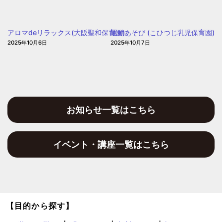
園
保
育
アロマdeリラックス(大阪聖和保育園)
運動あそび (こひつじ乳児保育園)
園)
2025年10月6日
2025年10月7日
お知らせ一覧はこちら
イベント・講座一覧はこちら
【目的から探す】