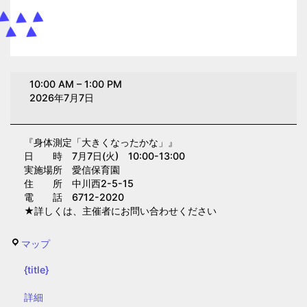
身
10:00 AM
–
1:00 PM
体
2026年7月7日
測
定
『身体測定「大きくなったかな」』
「大
日 時 7月7日(火) 10:00-13:00
き
実施場所 愛信保育園
く
住 所 中川西2-5-15
電 話 6712-2020
な
★詳しくは、主催者にお問い合わせください
っ
た
愛
マップ
か
信
な」
{title}
保
(愛
育
{title}
詳細
信