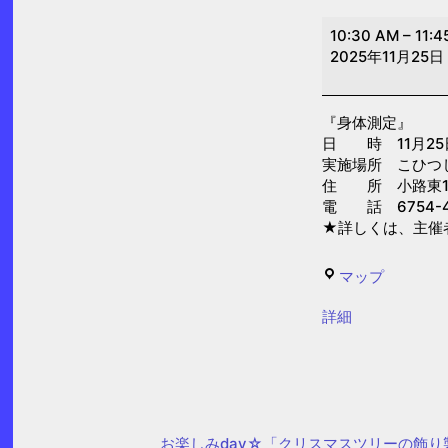
身
10:30 AM
–
11:4
体
2025年11月25日
測
定
『身体測定』
(こ
日 時 11月25日(
ひ
実施場所 こひつ
つ
住 所 小路東1-1
電 話 6754-4
じ
★詳しくは、主催
乳
児
こ
マップ
保
ひ
育
{title}
詳細
つ
園)
じ
乳
児
保
お楽しみday☆「クリスマスツリーの飾り