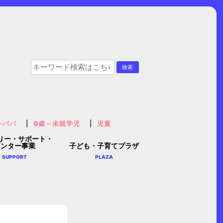
レパパ
0歳～未就学児
児童
リー・サポート・
センター事業
子ども・子育てプラザ
SUPPORT
PLAZA