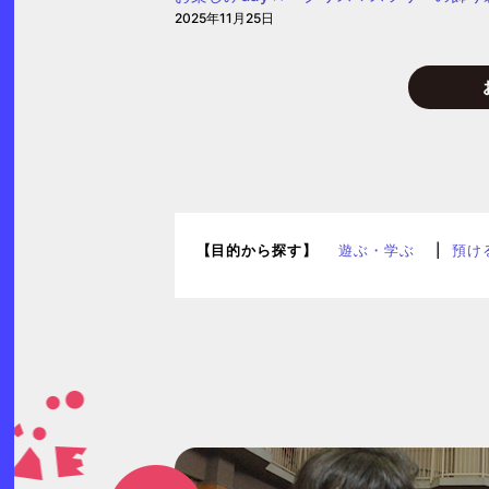
育
2025年11月25日
園
【目的から探す】
遊ぶ・学ぶ
預け