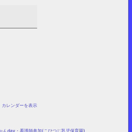
カレンダーを表示
ゃんday・看護師参加(こひつじ乳児保育園)