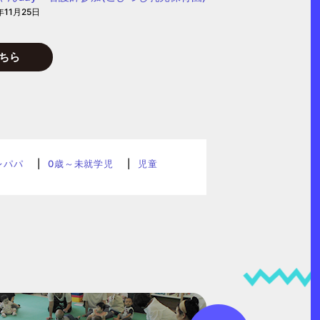
年11月25日
ちら
レパパ
0歳～未就学児
児童