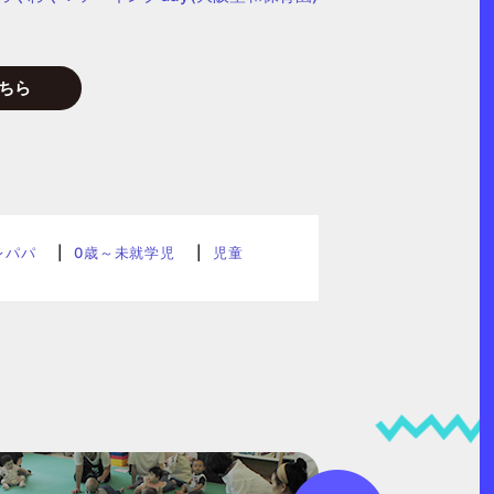
ちら
レパパ
0歳～未就学児
児童