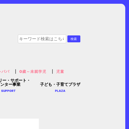
レパパ
0歳～未就学児
児童
リー・サポート・
センター事業
子ども・子育てプラザ
SUPPORT
PLAZA