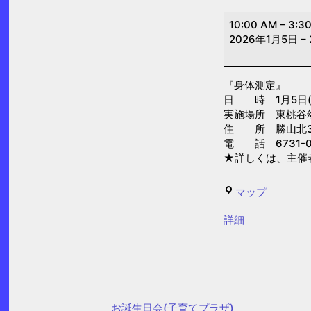
身
10:00 AM
–
3:3
体
2026年1月5日
–
測
定
『身体測定』
(東
日 時 1月5日(月)
桃
実施場所 東桃谷
谷
住 所 勝山北3-
電 話 6731-0
幼
★詳しくは、主催
児
の
東
マップ
園）
桃
{title}
詳細
谷
幼
児
の
園
お誕生日会(子育てプラザ)