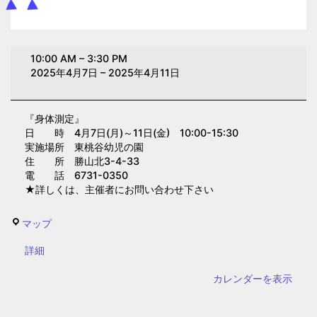
身
10:00 AM
–
3:30 PM
体
2025年4月7日
–
2025年4月11日
測
定
『身体測定』
(東
日 時 4月7日(月)～11日(金) 10:00-15:30
桃
実施場所 東桃谷幼児の園
谷
住 所 勝山北3-4-33
電 話 6731-0350
幼
★詳しくは、主催者にお問い合わせ下さい
児
の
東
マップ
園）
桃
{title}
詳細
谷
幼
カレンダーを表示
児
の