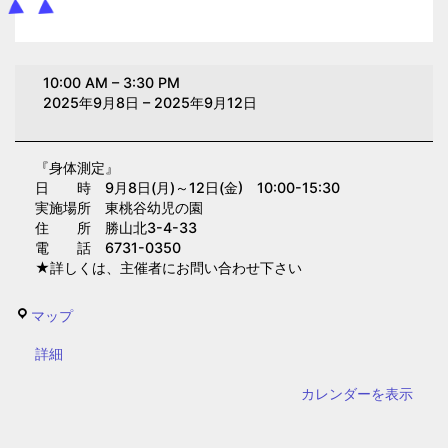
身
10:00 AM
–
3:30 PM
体
2025年9月8日
–
2025年9月12日
測
定
『身体測定』
(東
日 時 9月8日(月)～12日(金) 10:00-15:30
桃
実施場所 東桃谷幼児の園
谷
住 所 勝山北3-4-33
電 話 6731-0350
幼
★詳しくは、主催者にお問い合わせ下さい
児
の
東
マップ
園）
桃
{title}
詳細
谷
幼
カレンダーを表示
児
の