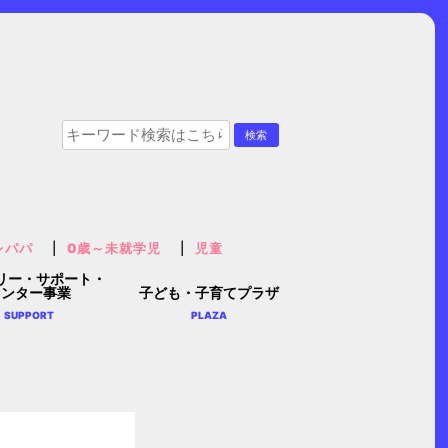
レパパ
0歳～未就学児
児童
リー・サポート・
センター事業
子ども・子育てプラザ
SUPPORT
PLAZA