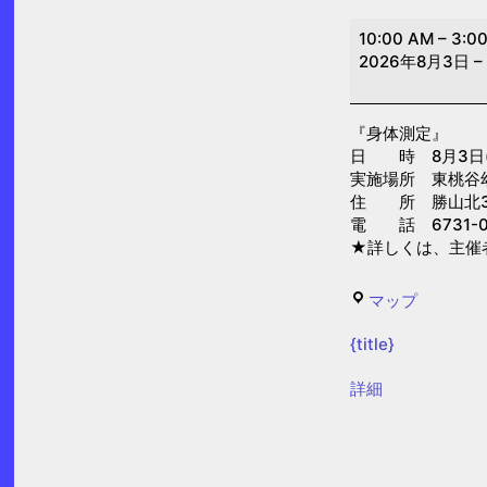
身
10:00 AM
–
3:0
体
2026年8月3日
–
測
定
『身体測定』
(東
日 時 8月3日(月)
桃
実施場所 東桃谷
谷
住 所 勝山北3-
電 話 6731-0
幼
★詳しくは、主催
児
の
東
マップ
園）
桃
{title}
谷
幼
{title}
詳細
児
の
園