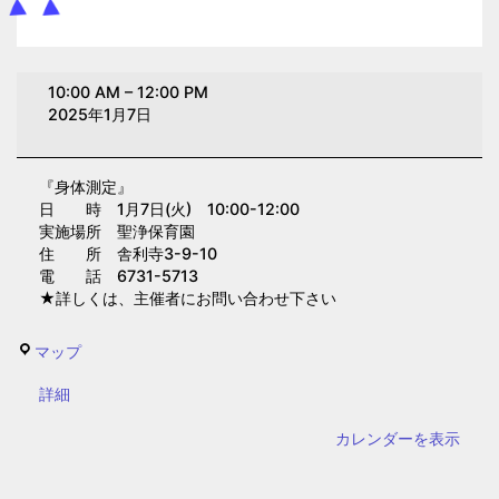
身
10:00 AM
–
12:00 PM
体
2025年1月7日
測
定
『身体測定』
(聖
日 時 1月7日(火) 10:00-12:00
浄
実施場所 聖浄保育園
保
住 所 舎利寺3-9-10
電 話 6731-5713
育
★詳しくは、主催者にお問い合わせ下さい
園)
聖
マップ
浄
{title}
詳細
保
育
カレンダーを表示
園