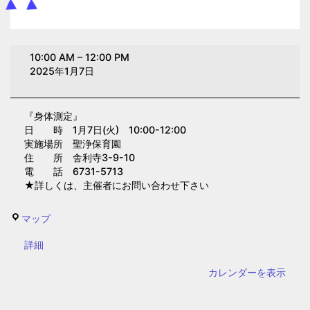
身
10:00 AM
–
12:00 PM
体
2025年1月7日
測
定
『身体測定』
(聖
日 時 1月7日(火) 10:00-12:00
浄
実施場所 聖浄保育園
保
住 所 舎利寺3-9-10
電 話 6731-5713
育
★詳しくは、主催者にお問い合わせ下さい
園)
聖
マップ
浄
{title}
詳細
保
育
カレンダーを表示
園