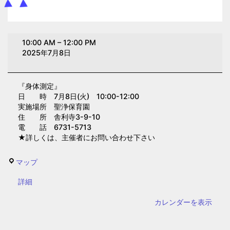
身
10:00 AM
–
12:00 PM
体
2025年7月8日
測
定
『身体測定』
(聖
日 時 7月8日(火) 10:00-12:00
浄
実施場所 聖浄保育園
保
住 所 舎利寺3-9-10
電 話 6731-5713
育
★詳しくは、主催者にお問い合わせ下さい
園)
聖
マップ
浄
{title}
詳細
保
育
カレンダーを表示
園